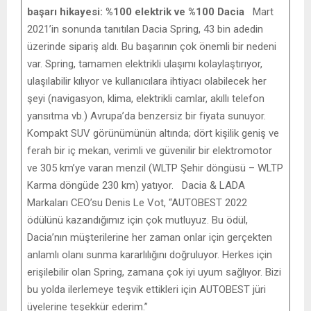
başarı hikayesi: %100 elektrik ve %100 Dacia
Mart
2021’in sonunda tanıtılan Dacia Spring, 43 bin adedin
üzerinde sipariş aldı. Bu başarının çok önemli bir nedeni
var. Spring, tamamen elektrikli ulaşımı kolaylaştırıyor,
ulaşılabilir kılıyor ve kullanıcılara ihtiyacı olabilecek her
şeyi (navigasyon, klima, elektrikli camlar, akıllı telefon
yansıtma vb.) Avrupa’da benzersiz bir fiyata sunuyor.
Kompakt SUV görünümünün altında; dört kişilik geniş ve
ferah bir iç mekan, verimli ve güvenilir bir elektromotor
ve 305 km’ye varan menzil (WLTP Şehir döngüsü – WLTP
Karma döngüde 230 km) yatıyor. Dacia & LADA
Markaları CEO’su Denis Le Vot, “AUTOBEST 2022
ödülünü kazandığımız için çok mutluyuz. Bu ödül,
Dacia’nın müşterilerine her zaman onlar için gerçekten
anlamlı olanı sunma kararlılığını doğruluyor. Herkes için
erişilebilir olan Spring, zamana çok iyi uyum sağlıyor. Bizi
bu yolda ilerlemeye teşvik ettikleri için AUTOBEST jüri
üyelerine teşekkür ederim.”