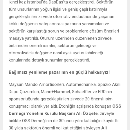
ikinci kez İstanbul’da DasDas’ta gerçekleştirdi. Sektörün
tüm unsurlarının yoğun ilgisi ve geniş çaplı katılımıyla
gerçekleştirilen zirvede otomotiv endüstrisinde yaşanan
köklü değişimin satış sonrası pazarına yansımaları ve
sektörün karşılaştığı sorun ve problemlere çözüm önerileri
masaya yatırıldı. Oturum üzerinden düzenlenen zirvede,
birbirinden önemli isimler, sektörün geleceği ve
otomotivdeki değişime nasıl ayak uydurulabileceği
konularında detaylı sunumlar gerçekleştirdi.
Bağımsız yenileme pazarının en güçlü halkasıyız!
Maysan Mando Amortisörleri, Automechanika, Spazio Akıllı
Depo Çözümleri, Mann+Hummel, Schaeffler ve ERD’nin
sponsorluğunda gerçekleştirilen zirvede 20 önemli isim
konuşmacı olarak yer aldı. Etkinliğin açılışında konuşan
OSS
Derneği Yönetim Kurulu Başkanı Ali Özçete
, zirveyle
birlikte OSS Derneği’nin de 30’uncu yılını kutladığını kaydetti.
30 yılda sektörün önemli yol kat ettiğini söyleyen
Ali