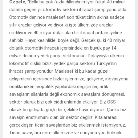
Özçete
, “Belki bu çok fazla dillendirilmiyor fakat 40 milyar
dolarla geçen yıl otomotiv sektörü ihracat şampiyonu oldu.
Otomotiv denince maalesef son tüketicinin aklına sadece
sıfır araçlar geliyor ve diyor ki işte ülkemizde araçlar
üretiliyor ve 40 milyar dolar olan bir ihracat potansiyeline
sahibiz. Hayır, kesinlikle böyle değil. Gerçek şu ki 40 milyar
dolarlık otomotiv ihracatı içerisindeki en büyük pay 14
milyar dolarla yedek parça sektörünün. Dolayısıyla ülkenin
lokomotif dişlisi biziz, yedek parça sektörü Türkiye’nin
ihracat şampiyonudur. Maalesef ki bu kadar güzel
gelişimlerin içerisinde bizler işlerimize, gelişime, inovasyona
odaklanırken jeopolitik yapılardaki değişimler, artık
savaşların silahlarla değil ekonomik savaşlara dönüşmesi,
sektör olarak bizi çok ciddi anlamda etkiliyor. Biz OSS
olarak bu gidişata güçlü bir şekilde hayır diyoruz. Çünkü biz
savaşın enstrümanı olan bir sektör değiliz. Kıtalararası
gerçekleşen ticari savaşlardan biz etkilenmek istemiyoruz.
Ticari savaşlara göre ülkemizde ve dünyada yön bulmak