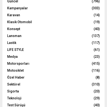
Güncel
(796)
Kampanyalar
(303)
Karavan
(14)
Klasik Otomobil
(19)
Konsept
(40)
Lansman
(137)
Lastik
(117)
LIFE STYLE
(61)
Medya
(23)
Motorsporları
(415)
Motosiklet
(116)
Özel Haber
(8)
Sektörel
(310)
Sigorta
(20)
Teknoloji
(29)
Test Sürüşü
(40)