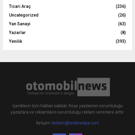
Ticari Araç
(236)
Uncategorized
(26)
Yan Sanayi
(63)
Yazarlar
(8)
Yenilik
(393)
İçeriklerin tüm hakları saklıdır. Köşe yazılarının sorumluluğu
yazarlara ve reklamların sorumluluğu reklam verenlere aittir.
İletişim:
iletisim@erelmedya.com