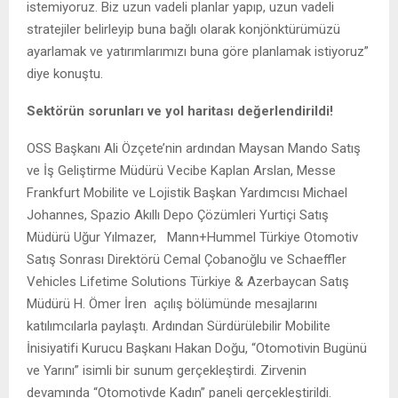
istemiyoruz. Biz uzun vadeli planlar yapıp, uzun vadeli
stratejiler belirleyip buna bağlı olarak konjönktürümüzü
ayarlamak ve yatırımlarımızı buna göre planlamak istiyoruz”
diye konuştu.
Sektörün sorunları ve yol haritası değerlendirildi!
OSS Başkanı Ali Özçete’nin ardından Maysan Mando Satış
ve İş Geliştirme Müdürü Vecibe Kaplan Arslan, Messe
Frankfurt Mobilite ve Lojistik Başkan Yardımcısı Michael
Johannes, Spazio Akıllı Depo Çözümleri Yurtiçi Satış
Müdürü Uğur Yılmazer, Mann+Hummel Türkiye Otomotiv
Satış Sonrası Direktörü Cemal Çobanoğlu ve Schaeffler
Vehicles Lifetime Solutions Türkiye & Azerbaycan Satış
Müdürü H. Ömer İren açılış bölümünde mesajlarını
katılımcılarla paylaştı. Ardından Sürdürülebilir Mobilite
İnisiyatifi Kurucu Başkanı Hakan Doğu, “Otomotivin Bugünü
ve Yarını” isimli bir sunum gerçekleştirdi. Zirvenin
devamında “Otomotivde Kadın” paneli gerçekleştirildi.