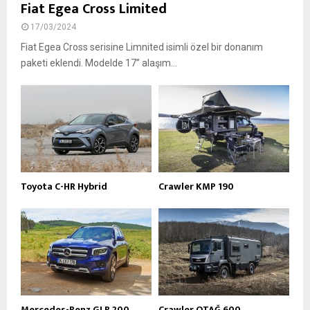
Fiat Egea Cross Limited
17/03/2024
Fiat Egea Cross serisine Limnited isimli özel bir donanım
paketi eklendi. Modelde 17’’ alaşım...
Toyota C-HR Hybrid
Crawler KMP 190
Mercedes-Benz GLB 200
Crawler OTAĞ 600