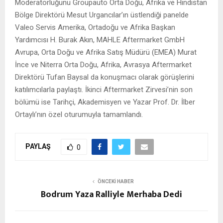
Moderatörlüğünü Groupauto Orta Doğu, Afrika ve Hindistan
Bölge Direktörü Mesut Urgancılar’ın üstlendiği panelde
Valeo Servis Amerika, Ortadoğu ve Afrika Başkan
Yardımcısı H. Burak Akın, MAHLE Aftermarket GmbH
Avrupa, Orta Doğu ve Afrika Satış Müdürü (EMEA) Murat
İnce ve Niterra Orta Doğu, Afrika, Avrasya Aftermarket
Direktörü Tufan Baysal da konuşmacı olarak görüşlerini
katılımcılarla paylaştı. İkinci Aftermarket Zirvesi’nin son
bölümü ise Tarihçi, Akademisyen ve Yazar Prof. Dr. İlber
Ortaylı’nın özel oturumuyla tamamlandı.
PAYLAŞ
0
ÖNCEKI HABER
Bodrum Yaza Ralliyle Merhaba Dedi