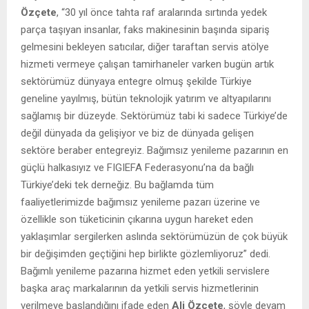
Özçete
, “30 yıl önce tahta raf aralarında sırtında yedek
parça taşıyan insanlar, faks makinesinin başında sipariş
gelmesini bekleyen satıcılar, diğer taraftan servis atölye
hizmeti vermeye çalışan tamirhaneler varken bugün artık
sektörümüz dünyaya entegre olmuş şekilde Türkiye
geneline yayılmış, bütün teknolojik yatırım ve altyapılarını
sağlamış bir düzeyde. Sektörümüz tabi ki sadece Türkiye’de
değil dünyada da gelişiyor ve biz de dünyada gelişen
sektöre beraber entegreyiz. Bağımsız yenileme pazarının en
güçlü halkasıyız ve FIGIEFA Federasyonu’na da bağlı
Türkiye’deki tek derneğiz. Bu bağlamda tüm
faaliyetlerimizde bağımsız yenileme pazarı üzerine ve
özellikle son tüketicinin çıkarına uygun hareket eden
yaklaşımlar sergilerken aslında sektörümüzün de çok büyük
bir değişimden geçtiğini hep birlikte gözlemliyoruz” dedi.
Bağımlı yenileme pazarına hizmet eden yetkili servislere
başka araç markalarının da yetkili servis hizmetlerinin
verilmeye başlandığını ifade eden
Ali Özçete
, şöyle devam