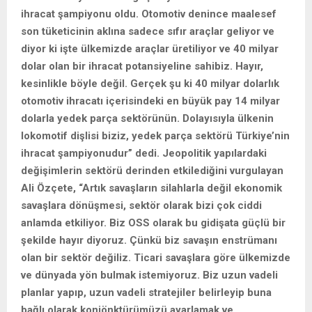
ihracat şampiyonu oldu. Otomotiv denince maalesef
son tüketicinin aklına sadece sıfır araçlar geliyor ve
diyor ki işte ülkemizde araçlar üretiliyor ve 40 milyar
dolar olan bir ihracat potansiyeline sahibiz. Hayır,
kesinlikle böyle değil. Gerçek şu ki 40 milyar dolarlık
otomotiv ihracatı içerisindeki en büyük pay 14 milyar
dolarla yedek parça sektörünün. Dolayısıyla ülkenin
lokomotif dişlisi biziz, yedek parça sektörü Türkiye’nin
ihracat şampiyonudur” dedi. Jeopolitik yapılardaki
değişimlerin sektörü derinden etkilediğini vurgulayan
Ali Özçete, “Artık savaşların silahlarla değil ekonomik
savaşlara dönüşmesi, sektör olarak bizi çok ciddi
anlamda etkiliyor. Biz OSS olarak bu gidişata güçlü bir
şekilde hayır diyoruz. Çünkü biz savaşın enstrümanı
olan bir sektör değiliz. Ticari savaşlara göre ülkemizde
ve dünyada yön bulmak istemiyoruz. Biz uzun vadeli
planlar yapıp, uzun vadeli stratejiler belirleyip buna
bağlı olarak konjönktürümüzü ayarlamak ve