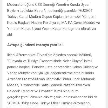
Moderatörlüğünü OSS Derneği Yönetim Kurulu Üyesi
Beylem Leblebici Birsen’in üstlendiği panelde PEUGEOT
Türkiye Genel Müdürü Gupse Kaplan, İntermobil Yönetim
Kurulu Başkanı Nadine Perahya ve MA-PA Genel Müdürü ve
Yönetim Kurulu Üyesi Yeşim Keser konuşmacı olarak yer
aldı.
Avrupa gündemi masaya yatırıldı!
İkinci Aftermarket Zirvesi’nin öğleden sonraki bölümü,
“Dünyada ve Türkiye Ekonomisinde Neler Oluyor” isimli
panelle başladı. Panelde usta gazeteciler Hakan Güldağ ve
Vahap Muhyar konuyla ilgili değerlendirmelerde bulundu.
Ardından Frost&Sullivan Otomotiv Grubu Lideri Mubarak
Moosa, “Otomotivde Satış Sonrası Pazarını Etkileyen
Gelecek Trendler ve Fırsatlar” isimli bir sunum
gerçekleştirdi. Zirvenin dikkat çekici oturumlarından biri de
“AEMEA Bölgesinde Türkiye Etkisi” ismiyle düzenlendi.