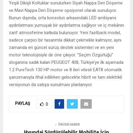
Yeşili Dikişli Koltuklar sunulurken Siyah Nappa Deri Döşeme
ve Mavi Nappa Deri Döşeme opsiyonel olarak sunuluyor.
Bunun dışında, orta konsolun arkasındaki LED ambiyans
aydınlatması yumuşak bir aydınlatma sağlıyor ve iç mekânın
zarif atmosferine katkıda bulunuyor. Yeni fastback model,
sadece çarpıcı bir tasarımla dikkat çekmekle kalmıyor, aynı
zamanda en güncel sürüş destek sistemleri ve en yeni
motor teknolojisiyle de öne çıkıyor. “Seçim Özgürlüğü”
sloganına sadık kalan PEUGEOT 408, Türkiye’ye ilk aşamada
1.2 PureTech 130 HP motor ve 8 ileri vitesli EAT8 otomatik
şanzımanıyla ithal edilirken gelecekte hibrit ve tam elektrikli
versiyonun da satışa sunulması planlanıyor.
PAYLAŞ
0
ÖNCEKI HABER
Hyundai Sürdürülebilir Mobilite İçin