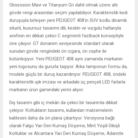
Obsession Mavi ve Titanyum Gri dahil olmak üzere altı
gövde rengi arasından seçim yapılabiliyor. Karakteristik kedi
duruşuyla birleşen yeni PEUGEOT 408’in SUV kodlu dinamik
silueti, kusursuz tasarımı dili, keskin ve vurgulu hatlarıyla
sınıfının en dikkat çekici C segmenti fastback konseptiyle
öne çıkıyor. GT donanım seviyesinde standart olarak
sunulan gövde rengindeki ön ızgara, ön cephe ile
bütünleşiyor. Yeni PEUGEOT 408 aynı zamanda markanın
yeni logosunu da gururla taşıyor. Arka tamponun formu da,
modele güçlü bir duruş kazandırıyor. PEUGEOT 408, öndeki
karakteristik ışık imzası ve arkadaki üç pençeli LED farlarla
markanın ürün gamındaki yerini alıyor.
Dış tasarım gibi iç mekân da çekici bir tasarımla dikkat
çekiyor. Koltukların tasarımı, kullanılan malzemelerin
kalitesini daha da ön plana çıkartıyor. Versiyona bağlı
olarak Falgo Yarı Deri Kumaş Döşeme, Mint Yeşili Dikişli
Koltuklar ve Alcantara Yarı Deri Kumaş Döşeme, Adamite