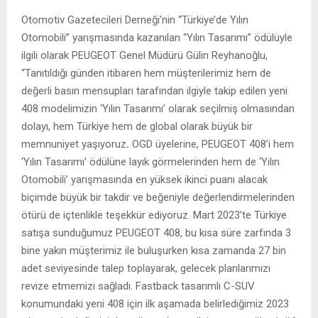
Otomotiv Gazetecileri Derneği’nin “Türkiye’de Yılın
Otomobili” yarışmasında kazanılan “Yılın Tasarımı” ödülüyle
ilgili olarak PEUGEOT Genel Müdürü Gülin Reyhanoğlu,
“Tanıtıldığı günden itibaren hem müşterilerimiz hem de
değerli basın mensupları tarafından ilgiyle takip edilen yeni
408 modelimizin ‘Yılın Tasarımı’ olarak seçilmiş olmasından
dolayı, hem Türkiye hem de global olarak büyük bir
memnuniyet yaşıyoruz
.
OGD üyelerine, PEUGEOT 408’i hem
‘Yılın Tasarımı’ ödülüne layık görmelerinden hem de ‘Yılın
Otomobili’ yarışmasında en yüksek ikinci puanı alacak
biçimde büyük bir takdir ve beğeniyle değerlendirmelerinden
ötürü de içtenlikle teşekkür ediyoruz. Mart 2023’te Türkiye
satışa sunduğumuz PEUGEOT 408, bu kısa süre zarfında 3
bine yakın müşterimiz ile buluşurken kısa zamanda 27 bin
adet seviyesinde talep toplayarak, gelecek planlarımızı
revize etmemizi sağladı. Fastback tasarımlı C-SUV
konumundaki yeni 408 için ilk aşamada belirlediğimiz 2023