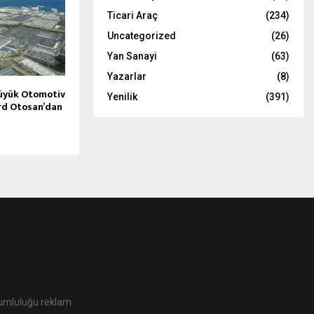
Ticari Araç
(234)
Uncategorized
(26)
Yan Sanayi
(63)
Yazarlar
(8)
Büyük Otomotiv
Yenilik
(391)
ord Otosan’dan
orumluluğu reklam