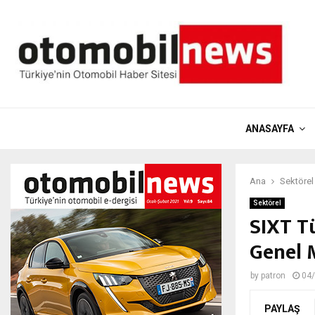
ANASAYFA
Ana
Sektörel
Sektörel
SIXT T
Genel 
by
patron
04
PAYLAŞ