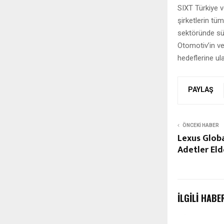
SIXT Türkiye v
şirketlerin tüm
sektöründe sür
Otomotiv’in v
hedeflerine u
PAYLAŞ
ÖNCEKI HABER
Lexus Globa
Adetler Eld
İLGILI HABE