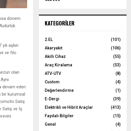
 kısa dönem
KATEGORILER
 Müdürlük
2.EL
(101)
 yılı aşkın
Akaryakıt
(106)
e ve filo
Akıllı Cihaz
(55)
Araç Kiralama
(53)
 mezun olan
ATV-UTV
(8)
 Aynı
Custom
(4)
aya devam eden
Değerlendirme
(1)
a bir kurumsal
E-Dergi
(39)
Otomotiv Satış
Elektrikli ve Hibrit Araçlar
(413)
 Satış ve İş
revini
Faydalı Bilgiler
(15)
Genel
(4)