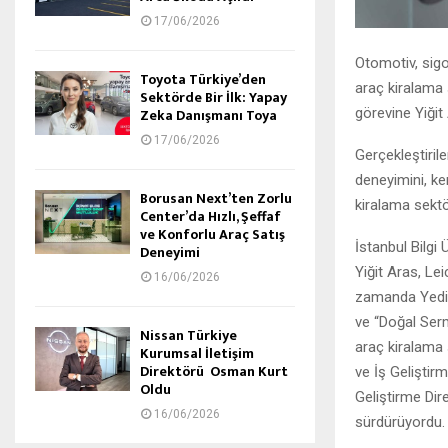
17/06/2026
Otomotiv, sigo
Toyota Türkiye’den
araç kiralama 
Sektörde Bir İlk: Yapay
görevine Yiğit 
Zeka Danışmanı Toya
17/06/2026
Gerçekleştirile
deneyimini, ke
Borusan Next’ten Zorlu
kiralama sekt
Center’da Hızlı, Şeffaf
ve Konforlu Araç Satış
İstanbul Bilgi
Deneyimi
Yiğit Aras, Le
16/06/2026
zamanda Yedit
ve “Doğal Serm
Nissan Türkiye
araç kiralama 
Kurumsal İletişim
Direktörü Osman Kurt
ve İş Geliştir
Oldu
Geliştirme Dir
16/06/2026
sürdürüyordu.