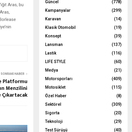
Güncel
(778)
iğit Aras, bu
Kampanyalar
(299)
 Aras,
Karavan
(14)
 Borlease
ye’nin
Klasik Otomobil
(19)
Konsept
(39)
Lansman
(137)
Lastik
(116)
LIFE STYLE
(60)
Medya
(21)
SONRAKI HABER
Motorsporları
(409)
ge Platformu
nın Menzilini
Motosiklet
(115)
 Çıkartacak
Özel Haber
(8)
Sektörel
(309)
Sigorta
(20)
Teknoloji
(29)
Test Sürüşü
(40)