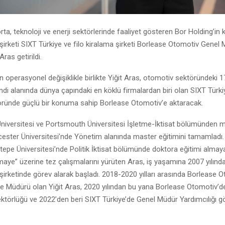
rta, teknoloji ve enerji sektörlerinde faaliyet gösteren Bor Holding’in
şirketi SIXT Türkiye ve filo kiralama şirketi Borlease Otomotiv Genel
Aras getirildi.
n operasyonel değişiklikle birlikte Yiğit Aras, otomotiv sektöründeki 17
ndi alanında dünya çapındaki en köklü firmalardan biri olan SIXT Türkiy
öründe güçlü bir konuma sahip Borlease Otomotiv’e aktaracak.
 Üniversitesi ve Portsmouth Üniversitesi İşletme-İktisat bölümünden
icester Üniversitesi’nde Yönetim alanında master eğitimini tamamladı.
epe Üniversitesi’nde Politik İktisat bölümünde doktora eğitimi alm
aye” üzerine tez çalışmalarını yürüten Aras, iş yaşamına 2007 yılınd
şirketinde görev alarak başladı. 2018-2020 yılları arasında Borlease 
me Müdürü olan Yiğit Aras, 2020 yılından bu yana Borlease Otomotiv’de
ektörlüğü ve 2022’den beri SIXT Türkiye’de Genel Müdür Yardımcılığı gö