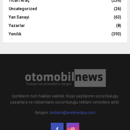
Ticari Araç
(236)
Uncategorized
(26)
Yan Sanayi
(63)
Yazarlar
(8)
Yenilik
(393)
İçeriklerin tüm hakları saklıdır. Köşe yazılarının sorumluluğu
yazarlara ve reklamların sorumluluğu reklam verenlere aittir.
İletişim:
iletisim@erelmedya.com