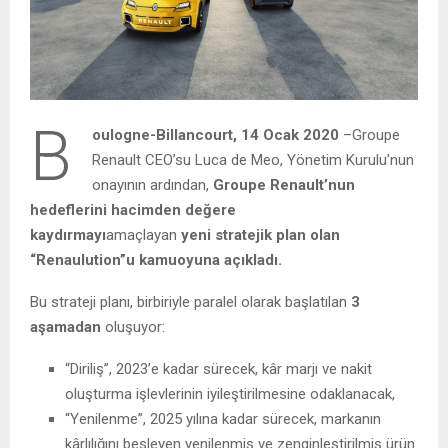
B
oulogne-Billancourt, 14 Ocak 2020
–Groupe
Renault CEO’su Luca de Meo, Yönetim Kurulu’nun
onayının ardından,
Groupe Renault’nun
hedeflerini hacimden değere
kaydırmayı
amaçlayan
yeni stratejik plan olan
“Renaulution”u kamuoyuna açıkladı.
Bu strateji planı, birbiriyle paralel olarak başlatılan
3
aşamadan
oluşuyor:
“Diriliş”, 2023’e kadar sürecek, kâr marjı ve nakit
oluşturma işlevlerinin iyileştirilmesine odaklanacak,
“Yenilenme”, 2025 yılına kadar sürecek, markanın
kârlılığını besleyen yenilenmiş ve zenginleştirilmiş ürün