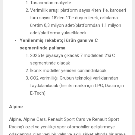
Tasarımdan maliyete
Verimlilik artışı: platform sayısı 4’ten 1’e, karoseri
türü sayısı 18’den 11’e düşürülerek, ortalama
üretim 0,3 milyon adet/platformdan 1,1 milyon
adet/platforma yükseltilecek.
Yenilenmiş rekabetçi ürün gamı ve C
segmentinde patlama
2025’te piyasaya çıkacak 7 modelden 2’si C
segmentinde olacak
İkonik modeller yeniden canlandırılacak
CO2 verimliliği: Grubun teknoloji varlıklarından
faydalanılacak (her iki marka için LPG, Dacia için
E-Tech)
Alpine
Alpine, Alpine Cars, Renault Sport Cars ve Renault Sport
Racing’i özel ve yenilikçi spor otomobiller geliştirmeye
odaklanmış olan yeni bir yalın ve akıllı şirket altında bir araya