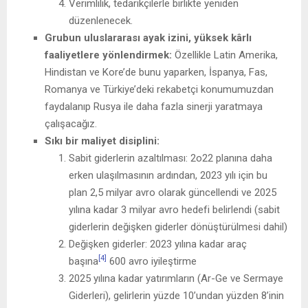
Verimlilik, tedarikçilerle birlikte yeniden
düzenlenecek.
Grubun uluslararası ayak izini, yüksek kârlı
faaliyetlere yönlendirmek:
Özellikle Latin Amerika,
Hindistan ve Kore’de bunu yaparken, İspanya, Fas,
Romanya ve Türkiye’deki rekabetçi konumumuzdan
faydalanıp Rusya ile daha fazla sinerji yaratmaya
çalışacağız.
Sıkı bir maliyet disiplini:
Sabit giderlerin azaltılması: 2o22 planına daha
erken ulaşılmasının ardından, 2023 yılı için bu
plan 2,5 milyar avro olarak güncellendi ve 2025
yılına kadar 3 milyar avro hedefi belirlendi (sabit
giderlerin değişken giderler dönüştürülmesi dahil)
Değişken giderler: 2023 yılına kadar araç
[4]
başına
600 avro iyileştirme
2025 yılına kadar yatırımların (Ar-Ge ve Sermaye
Giderleri), gelirlerin yüzde 10’undan yüzden 8’inin