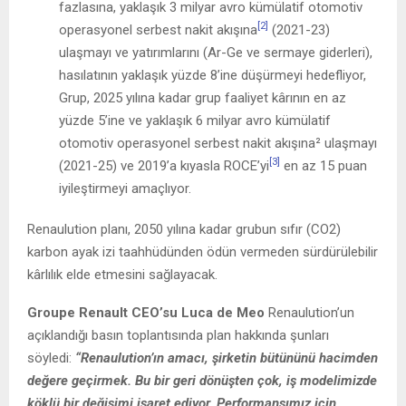
fazlasına, yaklaşık 3 milyar avro kümülatif otomotiv
[2]
operasyonel serbest nakit akışına
(2021-23)
ulaşmayı ve yatırımlarını (Ar-Ge ve sermaye giderleri),
hasılatının yaklaşık yüzde 8’ine düşürmeyi hedefliyor,
Grup, 2025 yılına kadar grup faaliyet kârının en az
yüzde 5’ine ve yaklaşık 6 milyar avro kümülatif
otomotiv operasyonel serbest nakit akışına² ulaşmayı
[3]
(2021-25) ve 2019’a kıyasla ROCE’yi
en az 15 puan
iyileştirmeyi amaçlıyor.
Renaulution planı, 2050 yılına kadar grubun sıfır (CO2)
karbon ayak izi taahhüdünden ödün vermeden sürdürülebilir
kârlılık elde etmesini sağlayacak.
Groupe Renault CEO’su Luca de Meo
Renaulution’un
açıklandığı basın toplantısında plan hakkında şunları
söyledi:
“Renaulution’ın amacı, şirketin bütününü hacimden
değere geçirmek. Bu bir geri dönüşten çok, iş modelimizde
köklü bir değişimi işaret ediyor. Performansımız için