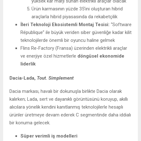
yüksek kâr marjı sunan elektrikli araçlar olacak
Ürün karmasının yüzde 35’ini oluşturan hibrid
araçlarla hibrid piyasasında da rekabetçilik
İleri Teknoloji Ekosistemli Montaj Tesisi:
“Software
République” ile büyük veriden siber güvenliğe kadar kilit
teknolojilerde önemli bir oyuncu haline gelmek
Flins Re-Factory (Fransa) üzerinden elektrikli araçlar
ve enerjiye özel hizmetlerle
döngüsel ekonomide
liderlik
Dacia-Lada,
Tout. Simplement
Dacia markası, havalı bir dokunuşla birlikte Dacia olarak
kalırken; Lada, sert ve dayanıklı görüntüsünü koruyup, akıllı
alıcılara yönelik kendini kanıtlanmış teknolojilerle hesaplı
ürünler üretmeye devam ederek C segmentinde daha iddialı
bir konuma gelecek.
Süper verimli iş modelleri