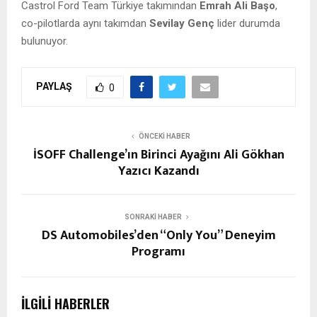
Castrol Ford Team Türkiye takımından
Emrah Ali Başo
,
co-pilotlarda aynı takımdan
Sevilay Genç
lider durumda
bulunuyor.
PAYLAŞ
0
ÖNCEKI HABER
İSOFF Challenge’ın Birinci Ayağını Ali Gökhan
Yazıcı Kazandı
SONRAKI HABER
DS Automobiles’den “Only You” Deneyim
Programı
İLGILI HABERLER