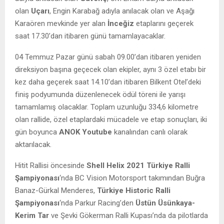
olan
Uçarı
, Engin Karabağ adıyla anılacak olan ve Aşağı
Karaören mevkinde yer alan
İnceğiz
etaplarını geçerek
saat 17.30’dan itibaren günü tamamlayacaklar.
04 Temmuz Pazar günü sabah 09.00’dan itibaren yeniden
direksiyon başına geçecek olan ekipler, aynı 3 özel etabı bir
kez daha geçerek saat 14.10’dan itibaren Bilkent Otel’deki
finiş podyumunda düzenlenecek ödül töreni ile yarışı
tamamlamış olacaklar. Toplam uzunluğu 334,6 kilometre
olan rallide, özel etaplardaki mücadele ve etap sonuçları, iki
gün boyunca
ANOK Youtube
kanalından canlı olarak
aktarılacak.
Hitit Rallisi öncesinde
Shell Helix 2021 Türkiye Ralli
Şampiyonası
‘nda BC Vision Motorsport takımından Buğra
Banaz-Gürkal Menderes,
Türkiye Historic Ralli
Şampiyonası
‘nda Parkur Racing’den
Üstün Üsünkaya-
Kerim Tar
ve Şevki Gökerman Ralli Kupası’nda da pilotlarda