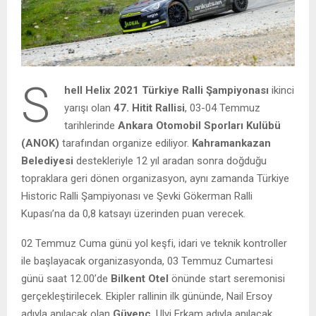
S
hell Helix 2021 Türkiye Ralli Şampiyonası
ikinci
yarışı olan
47. Hitit Rallisi
, 03-04 Temmuz
tarihlerinde
Ankara Otomobil Sporları Kulübü
(ANOK)
tarafından organize ediliyor.
Kahramankazan
Belediyesi
destekleriyle 12 yıl aradan sonra doğduğu
topraklara geri dönen organizasyon, aynı zamanda Türkiye
Historic Ralli Şampiyonası ve Şevki Gökerman Ralli
Kupası’na da 0,8 katsayı üzerinden puan verecek.
02 Temmuz Cuma günü yol keşfi, idari ve teknik kontroller
ile başlayacak organizasyonda, 03 Temmuz Cumartesi
günü saat 12.00’de
Bilkent Otel
önünde start seremonisi
gerçekleştirilecek. Ekipler rallinin ilk gününde, Nail Ersoy
adıyla anılacak olan
Güvenç
, Ulvi Erkam adıyla anılacak