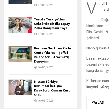
V
df f
17/06/2026
ile 
Toyota Türkiye’den
Doğu
Sektörde Bir İlk: Yapay
binek otomobil
Zeka Danışmanı Toya
Filo, Covid-19 
17/06/2026
geliştirdi.
Borusan Next’ten Zorlu
Nano gümüş tek
Center’da Hızlı, Şeffaf
ve Konforlu Araç Satış
Dezenfektasyon
Deneyimi
dezenfekte edi
16/06/2026
karşı daha hij
Kullanılan nan
Nissan Türkiye
Kurumsal İletişim
katyonik yüzey
Direktörü Osman Kurt
Oldu
16/06/2026
PAYLAŞ