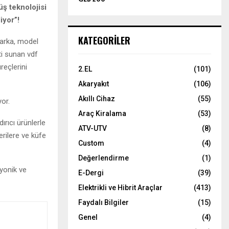
ş teknolojisi
iyor”!
KATEGORILER
marka, model
ti sunan vdf
reçlerini
2.EL
(101)
Akaryakıt
(106)
Akıllı Cihaz
(55)
yor.
Araç Kiralama
(53)
rıcı ürünlerle
ATV-UTV
(8)
rilere ve küfe
Custom
(4)
Değerlendirme
(1)
yonik ve
E-Dergi
(39)
Elektrikli ve Hibrit Araçlar
(413)
Faydalı Bilgiler
(15)
Genel
(4)