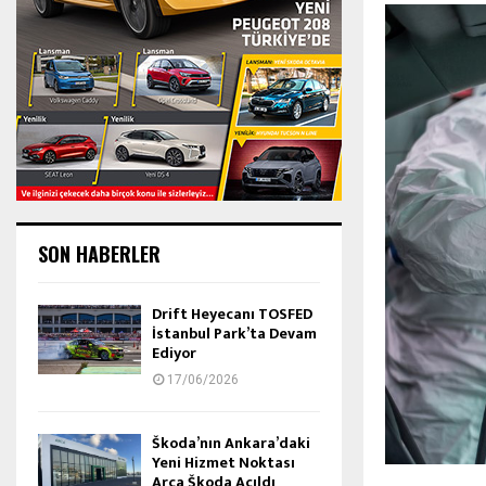
SON HABERLER
Drift Heyecanı TOSFED
İstanbul Park’ta Devam
Ediyor
17/06/2026
Škoda’nın Ankara’daki
Yeni Hizmet Noktası
Arca Škoda Açıldı